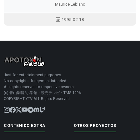
Maurice Leblanc
1995-02-18
Just for entertainment purposes.
No copyright infringement intended.
All rights reserved to respective owners.
(c) 青山剛昌/小学館・読売テレビ・TMS 1996.
COPYRIGHT YTV ALL Rights Reserved.
CONTENIDO EXTRA
OTROS PROYECTOS