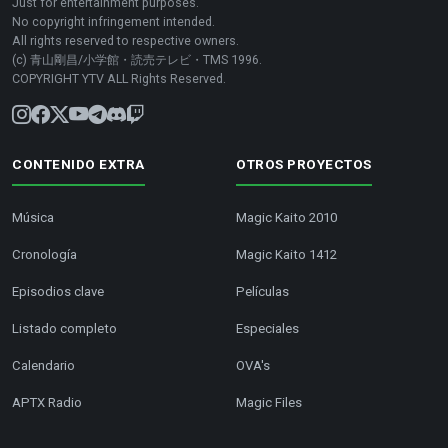
Just for entertainment purposes.
No copyright infringement intended.
All rights reserved to respective owners.
(c) 青山剛昌/小学館・読売テレビ・TMS 1996.
COPYRIGHT YTV ALL Rights Reserved.
CONTENIDO EXTRA
OTROS PROYECTOS
Música
Magic Kaito 2010
Cronología
Magic Kaito 1412
Episodios clave
Películas
Listado completo
Especiales
Calendario
OVA's
APTX Radio
Magic Files