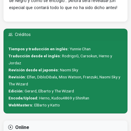
de Negro y como se encogió... ¡Ahora será revelada! ¡Un
especial que contará todo lo que no ha sido dicho antes!
Créditos
Tiempos y traducción en inglés:
Yunnie Chan
Traducción desde el inglés:
RodrigoG, Carsokun, Herno y
Jordaz
Revisión desde el japonés:
Naomi Sky
Revisión:
Elfen, DibloDibala, Miss Watson, Franzuki, Naomi Sky y
The Wizard
Edición:
Gerard, Elbarto y The Wizard
Encode/Upload:
Herno, Kudou4869 y ShinRan
WebMasters:
ElBarto y Katto
Online